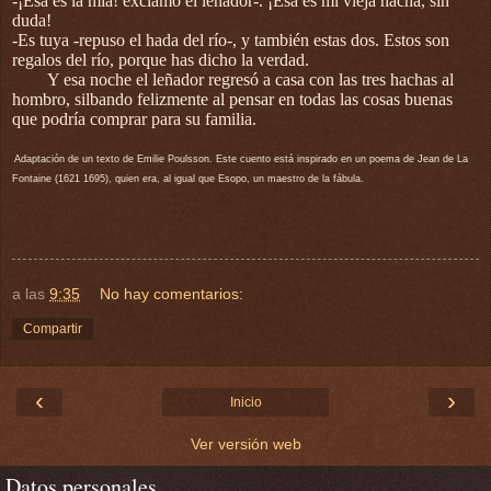
-¡Esa es la mía! exclamó el leñador-. ¡Esa es mi vieja hacha, sin
duda!
-Es tuya -repuso el hada del río-, y también estas dos. Estos son
regalos del río, porque has dicho la verdad.
Y esa noche el leñador regresó a casa con las tres hachas al
hombro, silbando felizmente al pensar en todas las cosas buenas
que podría comprar para su familia.
Adaptación de un texto de Emilie Poulsson. Este cuento está inspirado en un poema de Jean de La
Fontaine (1621 1695), quien era, al igual que Esopo, un maestro de la fábula.
a las
9:35
No hay comentarios:
Compartir
‹
›
Inicio
Ver versión web
Datos personales