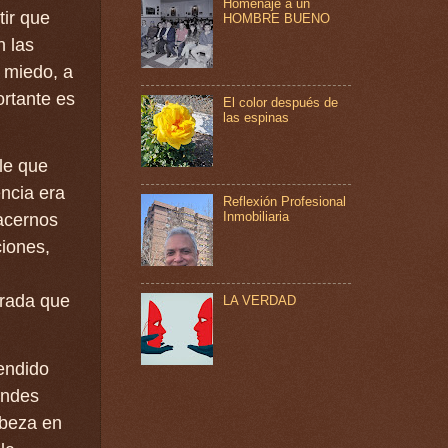
Homenaje a un
tir que
HOMBRE BUENO
n las
 miedo, a
ortante es
El color después de
las espinas
le que
encia era
Reflexión Profesional
Inmobiliaria
hacernos
iones,
irada que
LA VERDAD
endido
andes
abeza en