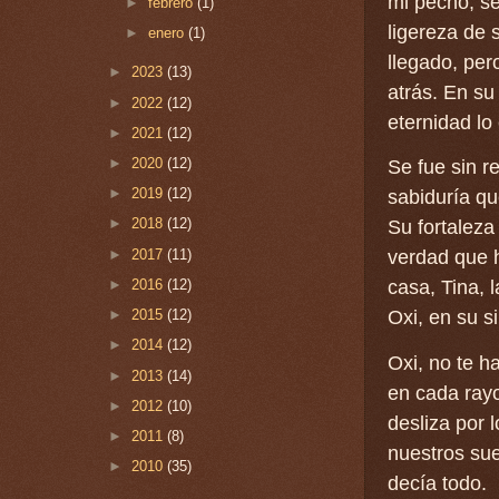
mi pecho, se
►
febrero
(1)
ligereza de 
►
enero
(1)
llegado, per
►
2023
(13)
atrás. En su
►
2022
(12)
eternidad lo
►
2021
(12)
►
2020
(12)
Se fue sin r
►
2019
(12)
sabiduría qu
►
2018
(12)
Su fortaleza
►
2017
(11)
verdad que 
►
2016
(12)
casa, Tina,
►
2015
(12)
Oxi, en su s
►
2014
(12)
Oxi, no te h
►
2013
(14)
en cada rayo
►
2012
(10)
desliza por 
►
2011
(8)
nuestros sue
►
2010
(35)
decía todo.