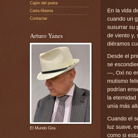
Cajón del poeta
En la vida d
Carta Abierta
cuando un g
Contactar
susurrar su 
Arturo Yanes
de viento y,
diéramos cue
Desde el pri
se escondier
—, Oxi no er
mutismo feli
podrían ense
la eternidad
unía más all
Cuando el so
luz suave, e
El Mundo Gira
como si estu