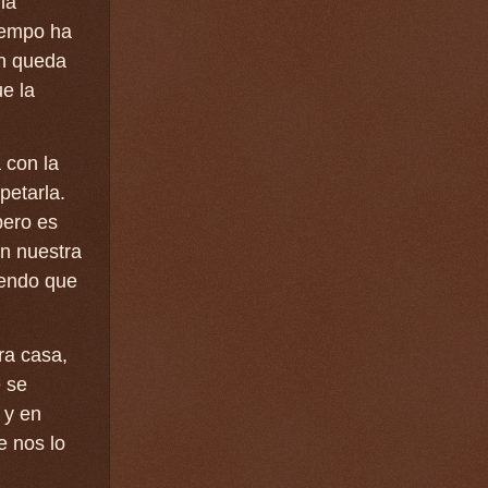
la
tiempo ha
en queda
ue la
 con la
petarla.
pero es
n nuestra
iendo que
ra casa,
e se
 y en
e nos lo