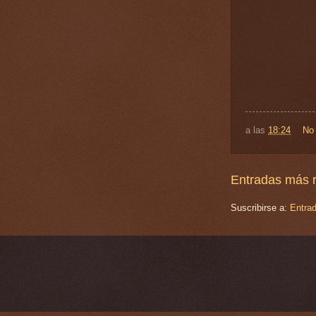
a las
18:24
No
Entradas más r
Suscribirse a:
Entra