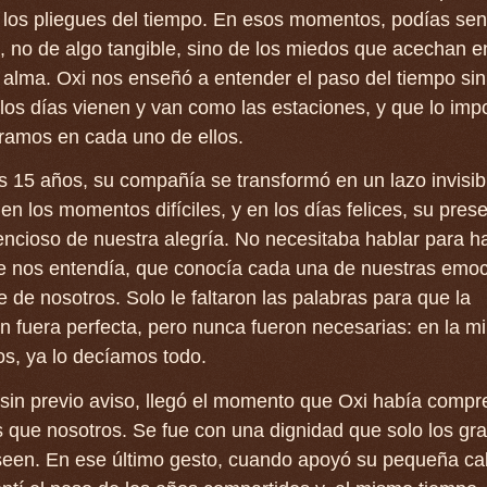
los pliegues del tiempo. En esos momentos, podías sen
, no de algo tangible, sino de los miedos que acechan e
alma. Oxi nos enseñó a entender el paso del tiempo sin
los días vienen y van como las estaciones, y que lo imp
ramos en cada uno de ellos.
 15 años, su compañía se transformó en un lazo invisib
en los momentos difíciles, y en los días felices, su pres
ilencioso de nuestra alegría. No necesitaba hablar para 
e nos entendía, que conocía cada una de nuestras emoc
e de nosotros. Solo le faltaron las palabras para que la
 fuera perfecta, pero nunca fueron necesarias: en la m
s, ya lo decíamos todo.
sin previo aviso, llegó el momento que Oxi había compr
 que nosotros. Se fue con una dignidad que solo los gr
oseen. En ese último gesto, cuando apoyó su pequeña c