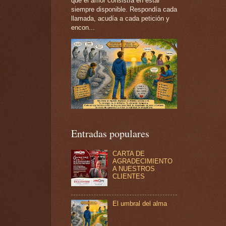
que el amor consistía en estar
siempre disponible. Respondía cada
llamada, acudía a cada petición y
encon...
Entradas populares
CARTA DE
AGRADECIMIENTO
A NUESTROS
CLIENTES
El umbral del alma