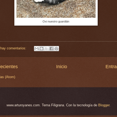
Oxi nuestro guardián
 hay comentarios:
ecientes
Inicio
Entra
das (Atom)
www.arturoyanes.com. Tema Filigrana. Con la tecnología de
Blogger
.