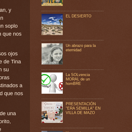
an, y
EL DESIERTO
en
un soplo
in que nos
Un abrazo para la
eternidad
sos ojos
e de Tina
n su
La SOLvencia
abras
MORAL de un
homBRE
stinados a
ad que nos
PRESENTACIÓN
"ERA SEMILLA" EN
VILLA DE MAZO
 de una
rito,
e