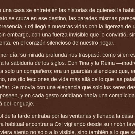
e una casa se entretejen las historias de quienes la habit
ato se cruza en ese destino, las paredes mismas parec
presencia. Oxi llegó a nuestras vidas con la ligereza de 
 sin embargo, con una fuerza invisible que lo convirtió, s
nta, en el corazón silencioso de nuestro hogar.
mer día, su mirada profunda nos traspasó, como si en e
a la sabiduría de los siglos. Con Tina y la Reina —madr
a solo un compañero; era un guardián silencioso que, e
no, nos dio lecciones de vida más allá de lo que las pal
ñar. Se movía con una elegancia que solo los seres de
 poseen, y en cada gesto cotidiano había una complicid
á del lenguaje.
l de la tarde entraba por las ventanas y llenaba la casa
ra habitual encontrar a Oxi vigilando desde su rincón favo
viera atento no solo a lo visible, sino también a lo que s