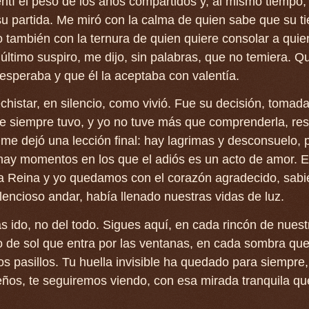
ntí el peso de los años compartidos y, al mismo tiempo, 
su partida. Me miró con la calma de quien sabe que su 
o también con la ternura de quien quiere consolar a qui
 último suspiro, me dijo, sin palabras, que no temiera. Q
 esperaba y que él la aceptaba con valentía.
echistar, en silencio, como vivió. Fue su decisión, tomada
e siempre tuvo, y yo no tuve más que comprenderla, res
 me dejó una lección final: hay lagrimas y desconsuelo, 
hay momentos en los que el adiós es un acto de amor. E
 la Reina y yo quedamos con el corazón agradecido, sab
ilencioso andar, había llenado nuestras vidas de luz.
as ido, no del todo. Sigues aquí, en cada rincón de nuest
 de sol que entra por las ventanas, en cada sombra qu
los pasillos. Tu huella invisible ha quedado para siempre,
ños, te seguiremos viendo, con esa mirada tranquila qu