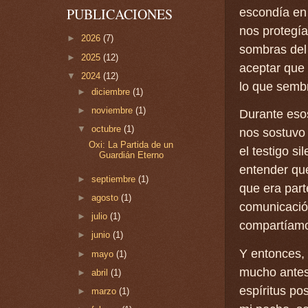
PUBLICACIONES
escondía en 
nos protegía
►
2026
(7)
sombras del 
►
2025
(12)
aceptar que 
▼
2024
(12)
lo que semb
►
diciembre
(1)
►
noviembre
(1)
Durante esos
▼
octubre
(1)
nos sostuvo 
Oxi: La Partida de un
el testigo s
Guardián Eterno
entender qu
►
septiembre
(1)
que era part
►
agosto
(1)
comunicación
►
julio
(1)
compartíamo
►
junio
(1)
Y entonces, 
►
mayo
(1)
mucho antes
►
abril
(1)
espíritus p
►
marzo
(1)