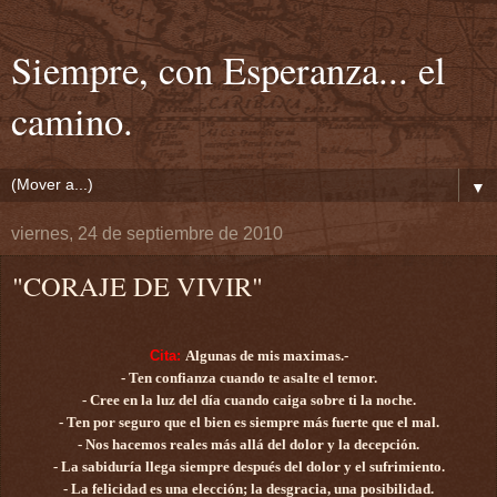
Siempre, con Esperanza... el
camino.
▼
viernes, 24 de septiembre de 2010
"CORAJE DE VIVIR"
Cita:
Algunas de mis maximas.-
- Ten confianza cuando te asalte el temor.
- Cree en la luz del día cuando caiga sobre ti la noche.
- Ten por seguro que el bien es siempre más fuerte que el mal.
- Nos hacemos reales más allá del dolor y la decepción.
- La sabiduría llega siempre después del dolor y el sufrimiento.
- La felicidad es una elección; la desgracia, una posibilidad.