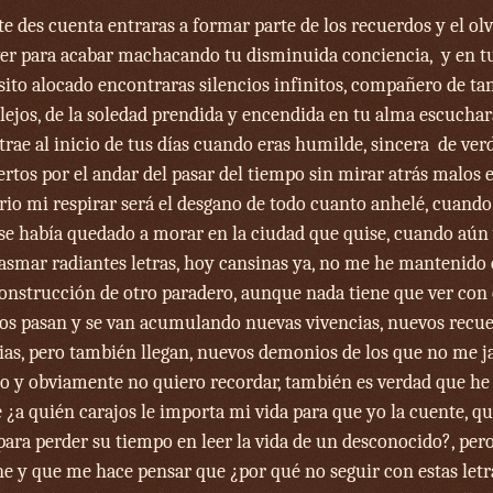
te des cuenta entraras a formar parte de los recuerdos y el olv
ver para acabar machacando tu disminuida conciencia, y en t
ito alocado encontraras silencios infinitos, compañero de tan
á lejos, de la soledad prendida y encendida en tu alma escuchar
 trae al inicio de tus días cuando eras humilde, sincera de ver
ertos por el andar del pasar del tiempo sin mirar atrás malos 
rio mi respirar será el desgano de todo cuanto anhelé, cuand
 se había quedado a morar en la ciudad que quise, cuando aún v
lasmar radiantes letras, hoy cansinas ya, no me he mantenido
construcción de otro paradero, aunque nada tiene que ver con 
os pasan y se van acumulando nuevas vivencias, nuevos recue
ias, pero también llegan, nuevos demonios de los que no me j
so y obviamente no quiero recordar, también es verdad que he 
 ¿a quién carajos le importa mi vida para que yo la cuente, qu
 para perder su tiempo en leer la vida de un desconocido?, per
e y que me hace pensar que ¿por qué no seguir con estas letr