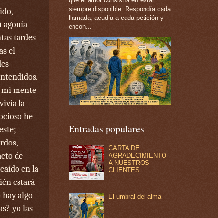
que el amor consistía en estar
siempre disponible. Respondía cada
ido,
llamada, acudía a cada petición y
u agonía
encon...
tas tardes
as el
des
entendidos.
o mi mente
ivía la
 ocioso he
Entradas populares
este;
rdos,
CARTA DE
acto de
AGRADECIMIENTO
A NUESTROS
caído en la
CLIENTES
ién estará
o hay algo
El umbral del alma
as? yo las