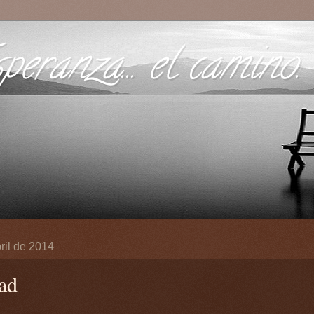
eranza... el camino.
ril de 2014
ad