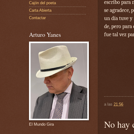
escribo para m
Cajón del poeta
se agradece, p
Carta Abierta
un día tuve y
Contactar
de, pero para
Arturo Yanes
fue tal vez p
a las
21:56
No hay 
El Mundo Gira