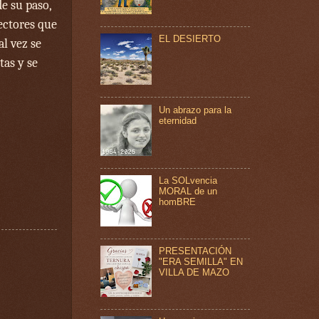
de su paso,
lectores que
EL DESIERTO
l vez se
tas y se
Un abrazo para la
eternidad
La SOLvencia
MORAL de un
homBRE
PRESENTACIÓN
"ERA SEMILLA" EN
VILLA DE MAZO