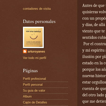
Antes de que 
contadores de visita
quisieras vol
con un propós
Datos personales
y días, de all
viento que te
sentidos cubi
Por el contra
y mi espíritu
arturoyanes
ilusión por p
Ver todo mi perfil
estado en la 
porque los añ
Páginas
nuevas histor
Perfil profesional
estar orgullo
Perfil personal
cuenta de que
Su guia de valor
del otro lado
Album
que me detien
Cajón de Detalles